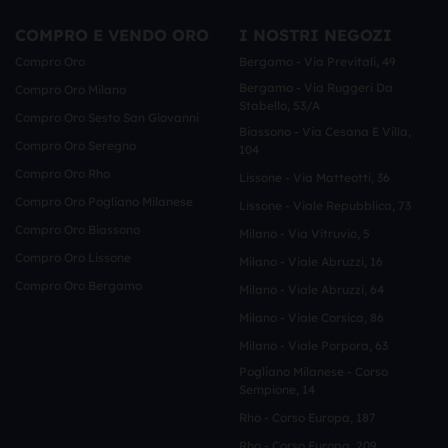
COMPRO E VENDO ORO
I NOSTRI NEGOZI
Compro Oro
Bergamo - Via Previtali, 49
Bergamo - Via Ruggeri Da
Compro Oro Milano
Stabello, 53/a
Compro Oro Sesto San Giovanni
Biassono - Via Cesana E Villa,
Compro Oro Seregno
104
Compro Oro Rho
Lissone - Via Matteotti, 36
Compro Oro Pogliano Milanese
Lissone - Viale Repubblica, 73
Compro Oro Biassono
Milano - Via Vitruvio, 5
Compro Oro Lissone
Milano - Viale Abruzzi, 16
Compro Oro Bergamo
Milano - Viale Abruzzi, 64
Milano - Viale Corsica, 86
Milano - Viale Porpora, 63
Pogliano Milanese - Corso
Sempione, 14
Rho - Corso Europa, 187
Rho - Corso Europa, 209