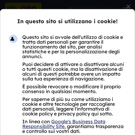
×
HOME
COMPRO OROLOGI
LOMBARDIA
MI
VIMODRONE
COMPRO OROLOGI
VIMODRONE
Oro Express non ha ancora aperto un negozio
Compro Orologi Vimodrone.
Per i servizi proposti, si fa riferimento al punto
vendita più vicino che si trova a
Sesto San
Giovanni in via Monte Grappa 238, vicino a
Vimodrone.