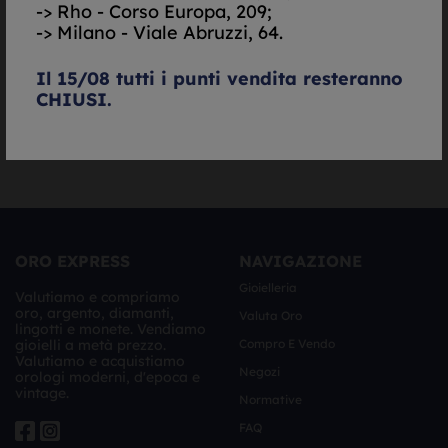
-> Rho - Corso Europa, 209;
Autorizzazione al trattamento dei dati personali ai
-> Milano - Viale Abruzzi, 64.
sensi del decreto legislativo UE 679/2016. -
Informativa
Completa
Il 15/08 tutti i punti vendita resteranno
CHIUSI.
Richiedi Valutazione
ORO EXPRESS
NAVIGAZIONE
Gioielleria
Valutiamo e compriamo
oro, argento, diamanti,
Valuta Oro
lingotti e monete. Vendiamo
gioielli a metà prezzo.
Compro E Vendo
Valutiamo e acquistiamo
Negozi
orologi moderni, d'epoca e
vintage.
Normative
FAQ