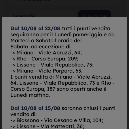
SELEZIONA
Dal 10/08 al 22/08
tutti i punti vendita
seguiranno per il Lunedì pomeriggio e da
SELEZIONA
Martedì a Sabato l'orario del
Sabato,
ad eccezione
di:
-> Milano - Viale Abruzzi, 64;
SELEZIONA
-> Rho - Corso Europa, 209;
-> Lissone - Viale Repubblica, 73;
*Garanzia Originale
-> Milano - Viale Porpora, 63.
I punti vendita di
Milano - Viale Abruzzi,
Scatola Originale
64, Lissone - Viale Repubblica, 73 e Rho -
Corso Europa, 187 sono aperti anche il
Do il mio consenso per essere contattato via Email
Lunedì mattina.
Nego il mio consenso per essere contattato via Email
Dal 10/08 al 15/08
saranno chiusi i punti
Do il mio consenso per essere contattato via
vendita di:
SMS/Telefono
-> Biassono - Via Cesana e Villa, 104;
Nego il mio consenso per essere contattato via
SMS/Telefono
-> Lissone - Via Matteotti, 36;