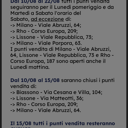
Dal 10/08 al 22/08
tutti i punti vendita
seguiranno per il Lunedì pomeriggio e da
Martedì a Sabato l'orario del
Sabato,
ad eccezione
di:
-> Milano - Viale Abruzzi, 64;
-> Rho - Corso Europa, 209;
-> Lissone - Viale Repubblica, 73;
-> Milano - Viale Porpora, 63.
I punti vendita di
Milano - Viale Abruzzi,
Orari Negozio
64, Lissone - Viale Repubblica, 73 e Rho -
Lunedì: 15.30-19.30
Corso Europa, 187 sono aperti anche il
Martedì: 09.30-12.30 / 15.00-19.30
Lunedì mattina.
Mercoledì: 09.30-12.30 / 15.00-19.30
Giovedì: 09.30-12.30 / 15.00-19.30
Dal 10/08 al 15/08
saranno chiusi i punti
Venerdì: 09.30-12.30 / 15.00-19.30
vendita di:
Sabato: 10.00-12.30 / 15.30-19.00
-> Biassono - Via Cesana e Villa, 104;
Domenica: Chiuso
-> Lissone - Via Matteotti, 36;
Dal 10/08 al 22/08: tutti i giorni 10.00-12.30 /
-> Rho - Corso Europa, 209;
15.30-19.00.
-> Milano - Viale Abruzzi, 64.
Lunedì 10/08 e 17/08 chiusi al mattino.
15/08: punto vendita CHIUSO.
Il 15/08 tutti i punti vendita resteranno