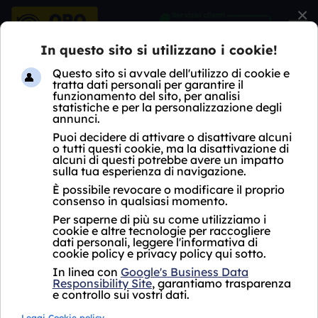
×
HOME
NEGOZI
POGLIANO MILANESE - CORSO SEMPIONE, 14
COMPRO ORO POGLIANO
MILANESE
Quotazione oro e argento in
tempo reale Pogliano
Milanese