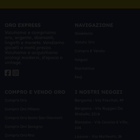
ORO EXPRESS
NAVIGAZIONE
Valutiamo e compriamo
Gioielleria
oro, argento, diamanti,
lingotti e monete. Vendiamo
Valuta Oro
gioielli a metà prezzo.
Compro E Vendo
Valutiamo e acquistiamo
orologi moderni, d'epoca e
Negozi
vintage.
Normative
FAQ
COMPRO E VENDO ORO
I NOSTRI NEGOZI
Compro Oro
Bergamo - Via Previtali, 49
Bergamo - Via Ruggeri Da
Compro Oro Milano
Stabello, 53/a
Compro Oro Sesto San Giovanni
Biassono - Via Cesana E Villa,
Compro Oro Seregno
104
Compro Oro Rho
Lissone - Via Matteotti, 36