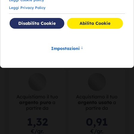
Acquistiamo il tuo
Acquistiamo il tuo
oro puro
a partire
oro usato
a partire
da
da
113
,
41
76
,
56
€/gr.
€/gr.
Acquistiamo il tuo
Acquistiamo il tuo
argento puro
a
argento usato
a
partire da
partire da
1
,
32
0
,
91
€/gr.
€/gr.