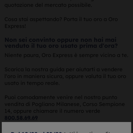
quotazione del mercato possibile.
Cosa stai aspettando? Porta il tuo oro a Oro
Express!
Non sei convinto oppure non hai mai
venduto il tuo oro usato prima d'ora?
Niente paura, Oro Express è sempre vicino a te.
Scarica la nostra guida per aiutarti a vendere
l'oro in maniera sicura, oppure valuta il tuo oro
usato in tempo reale.
Puoi comodamente venire nel nostro punto
vendita di Pogliano Milanese, Corso Sempione
14, oppure chiamare il numero verde
800.58.69.69