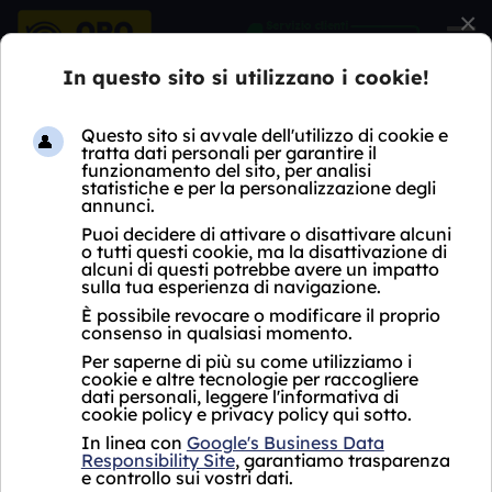
×
HOME
COMPRO OROLOGI
LOMBARDIA
MI
NOSATE
COMPRO OROLOGI NOSATE
Oro Express non ha ancora aperto un negozio
Compro Orologi Nosate.
Per i servizi proposti, si fa riferimento al punto
vendita più vicino che si trova a
Pogliano
Milanese, Corso Sempione 14, vicino a
Nosate.