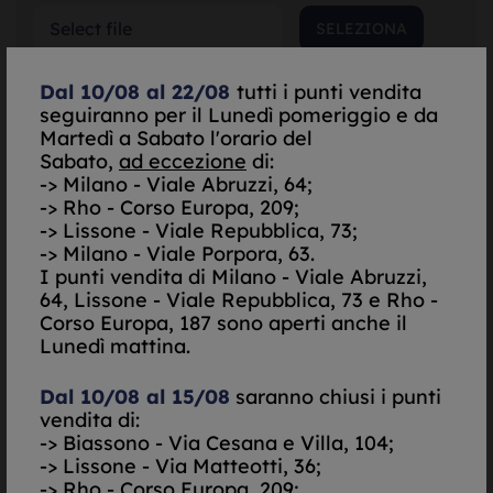
SELEZIONA
Dal 10/08 al 22/08
tutti i punti vendita
SELEZIONA
seguiranno per il Lunedì pomeriggio e da
Martedì a Sabato l'orario del
Sabato,
ad eccezione
di:
SELEZIONA
-> Milano - Viale Abruzzi, 64;
-> Rho - Corso Europa, 209;
-> Lissone - Viale Repubblica, 73;
*Garanzia Originale
-> Milano - Viale Porpora, 63.
Scatola Originale
I punti vendita di
Milano - Viale Abruzzi,
64, Lissone - Viale Repubblica, 73 e Rho -
Do il mio consenso per essere contattato via Email
Corso Europa, 187 sono aperti anche il
Nego il mio consenso per essere contattato via Email
Lunedì mattina.
Do il mio consenso per essere contattato via
Dal 10/08 al 15/08
saranno chiusi i punti
SMS/Telefono
vendita di:
Nego il mio consenso per essere contattato via
-> Biassono - Via Cesana e Villa, 104;
SMS/Telefono
-> Lissone - Via Matteotti, 36;
-> Rho - Corso Europa, 209;
Autorizzazione al trattamento dei dati personali ai