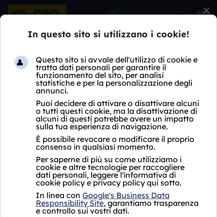
×
HOME
COMPRO OROLOGI
LOMBARDIA
MI
MILANO PORTA GENOVA
COMPRO OROLOGI MILANO
PORTA GENOVA
Oro Express non ha ancora aperto un negozio
Compro Orologi Milano Porta Genova.
Per i servizi proposti, si fa riferimento al punto
vendita più vicino che si trova a
Milano in
Viale Abruzzi 16, vicino a Milano Porta
Genova.