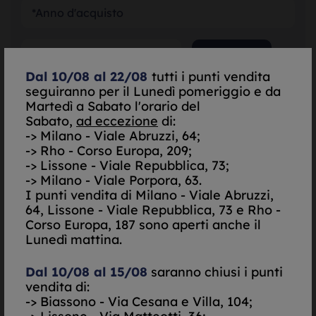
SELEZIONA
Dal 10/08 al 22/08
tutti i punti vendita
seguiranno per il Lunedì pomeriggio e da
SELEZIONA
Martedì a Sabato l'orario del
Sabato,
ad eccezione
di:
-> Milano - Viale Abruzzi, 64;
SELEZIONA
-> Rho - Corso Europa, 209;
-> Lissone - Viale Repubblica, 73;
-> Milano - Viale Porpora, 63.
*Garanzia Originale
I punti vendita di
Milano - Viale Abruzzi,
64, Lissone - Viale Repubblica, 73 e Rho -
Scatola Originale
Corso Europa, 187 sono aperti anche il
Lunedì mattina.
Do il mio consenso per essere contattato via Email
Nego il mio consenso per essere contattato via Email
Dal 10/08 al 15/08
saranno chiusi i punti
Do il mio consenso per essere contattato via
vendita di:
SMS/Telefono
-> Biassono - Via Cesana e Villa, 104;
Nego il mio consenso per essere contattato via