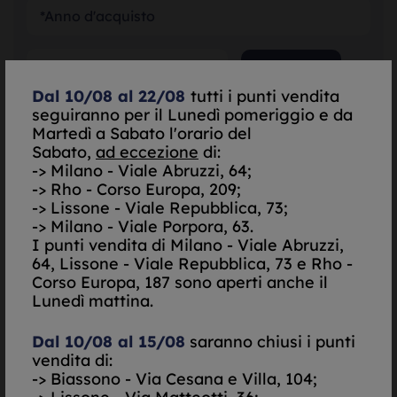
SELEZIONA
Dal 10/08 al 22/08
tutti i punti vendita
seguiranno per il Lunedì pomeriggio e da
SELEZIONA
Martedì a Sabato l'orario del
Sabato,
ad eccezione
di:
-> Milano - Viale Abruzzi, 64;
SELEZIONA
-> Rho - Corso Europa, 209;
-> Lissone - Viale Repubblica, 73;
-> Milano - Viale Porpora, 63.
*Garanzia Originale
I punti vendita di
Milano - Viale Abruzzi,
64, Lissone - Viale Repubblica, 73 e Rho -
Scatola Originale
Corso Europa, 187 sono aperti anche il
Lunedì mattina.
Do il mio consenso per essere contattato via Email
Nego il mio consenso per essere contattato via Email
Dal 10/08 al 15/08
saranno chiusi i punti
Do il mio consenso per essere contattato via
vendita di:
SMS/Telefono
-> Biassono - Via Cesana e Villa, 104;
Nego il mio consenso per essere contattato via