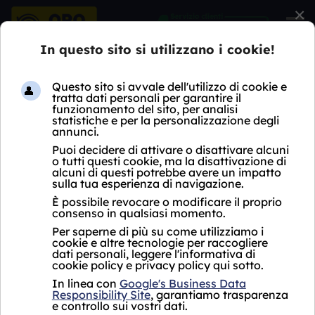
×
HOME
COMPRO OROLOGI
LOMBARDIA
MI
MILANO CRESCENZAGO
COMPRO OROLOGI MILANO
CRESCENZAGO
Oro Express non ha ancora aperto un negozio
Compro Orologi Milano Crescenzago.
Per i servizi proposti, si fa riferimento al punto
vendita più vicino che si trova a
Milano in
Viale Porpora 63, vicino a Milano
Crescenzago.