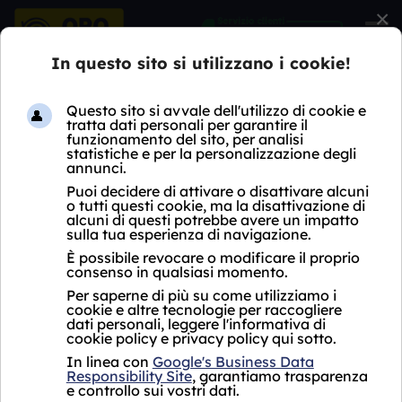
×
HOME
COMPRO OROLOGI
LOMBARDIA
MI
MILANO CADORNA
COMPRO OROLOGI MILANO
CADORNA
Oro Express non ha ancora aperto un negozio
Compro Orologi Milano Cadorna.
Per i servizi proposti, si fa riferimento al punto
vendita più vicino che si trova a
Milano in Via
Vitruvio 5, vicino a Milano Cadorna.