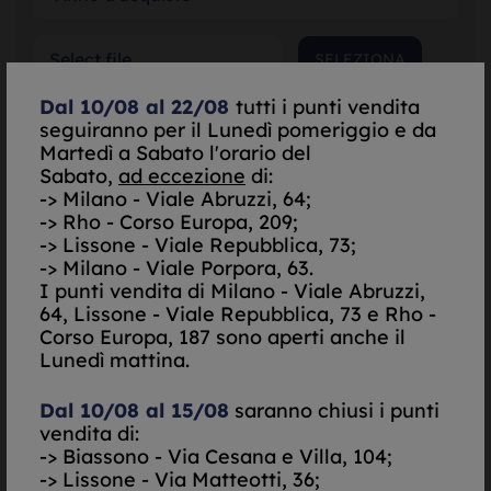
SELEZIONA
Dal 10/08 al 22/08
tutti i punti vendita
seguiranno per il Lunedì pomeriggio e da
SELEZIONA
Martedì a Sabato l'orario del
Sabato,
ad eccezione
di:
-> Milano - Viale Abruzzi, 64;
SELEZIONA
-> Rho - Corso Europa, 209;
-> Lissone - Viale Repubblica, 73;
*Garanzia Originale
-> Milano - Viale Porpora, 63.
I punti vendita di
Milano - Viale Abruzzi,
Scatola Originale
64, Lissone - Viale Repubblica, 73 e Rho -
Corso Europa, 187 sono aperti anche il
Do il mio consenso per essere contattato via Email
Lunedì mattina.
Nego il mio consenso per essere contattato via Email
Dal 10/08 al 15/08
saranno chiusi i punti
Do il mio consenso per essere contattato via
vendita di:
SMS/Telefono
Nego il mio consenso per essere contattato via
-> Biassono - Via Cesana e Villa, 104;
SMS/Telefono
-> Lissone - Via Matteotti, 36;