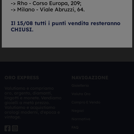
-> Rho - Corso Europa, 209;
Autorizzazione al trattamento dei dati personali ai
-> Milano - Viale Abruzzi, 64.
sensi del decreto legislativo UE 679/2016. -
Informativa
Completa
Il 15/08 tutti i punti vendita resteranno
CHIUSI.
Richiedi Valutazione
ORO EXPRESS
NAVIGAZIONE
Gioielleria
Valutiamo e compriamo
oro, argento, diamanti,
Valuta Oro
lingotti e monete. Vendiamo
gioielli a metà prezzo.
Compro E Vendo
Valutiamo e acquistiamo
Negozi
orologi moderni, d'epoca e
vintage.
Normative
FAQ