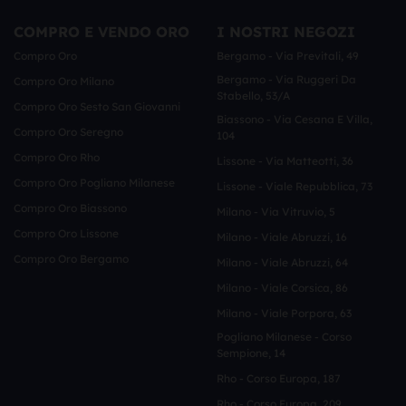
COMPRO E VENDO ORO
I NOSTRI NEGOZI
Compro Oro
Bergamo - Via Previtali, 49
Bergamo - Via Ruggeri Da
Compro Oro Milano
Stabello, 53/a
Compro Oro Sesto San Giovanni
Biassono - Via Cesana E Villa,
Compro Oro Seregno
104
Compro Oro Rho
Lissone - Via Matteotti, 36
Compro Oro Pogliano Milanese
Lissone - Viale Repubblica, 73
Compro Oro Biassono
Milano - Via Vitruvio, 5
Compro Oro Lissone
Milano - Viale Abruzzi, 16
Compro Oro Bergamo
Milano - Viale Abruzzi, 64
Milano - Viale Corsica, 86
Milano - Viale Porpora, 63
Pogliano Milanese - Corso
Sempione, 14
Rho - Corso Europa, 187
Rho - Corso Europa, 209