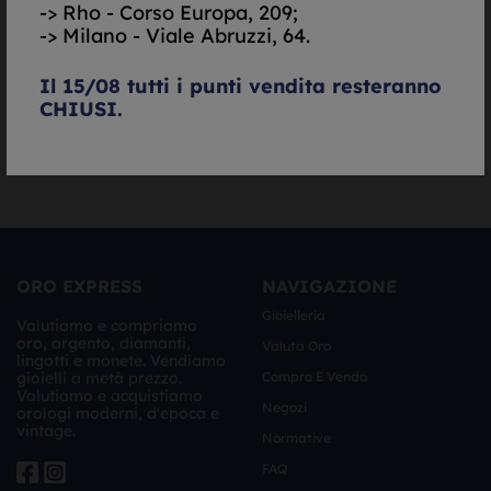
-> Rho - Corso Europa, 209;
Autorizzazione al trattamento dei dati personali ai
-> Milano - Viale Abruzzi, 64.
sensi del decreto legislativo UE 679/2016. -
Informativa
Completa
Il 15/08 tutti i punti vendita resteranno
CHIUSI.
Richiedi Valutazione
ORO EXPRESS
NAVIGAZIONE
Gioielleria
Valutiamo e compriamo
oro, argento, diamanti,
Valuta Oro
lingotti e monete. Vendiamo
gioielli a metà prezzo.
Compro E Vendo
Valutiamo e acquistiamo
Negozi
orologi moderni, d'epoca e
vintage.
Normative
FAQ