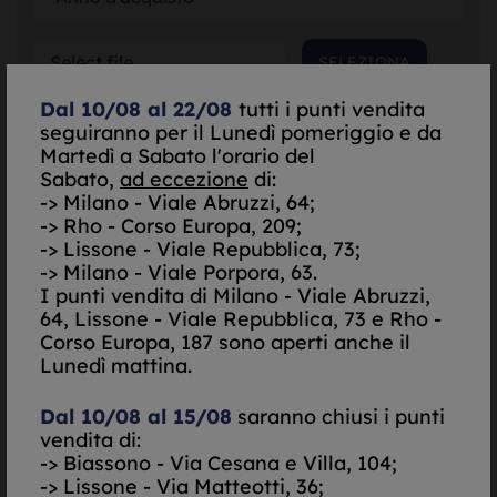
SELEZIONA
Dal 10/08 al 22/08
tutti i punti vendita
seguiranno per il Lunedì pomeriggio e da
SELEZIONA
Martedì a Sabato l'orario del
Sabato,
ad eccezione
di:
-> Milano - Viale Abruzzi, 64;
SELEZIONA
-> Rho - Corso Europa, 209;
-> Lissone - Viale Repubblica, 73;
*Garanzia Originale
-> Milano - Viale Porpora, 63.
I punti vendita di
Milano - Viale Abruzzi,
Scatola Originale
64, Lissone - Viale Repubblica, 73 e Rho -
Corso Europa, 187 sono aperti anche il
Do il mio consenso per essere contattato via Email
Lunedì mattina.
Nego il mio consenso per essere contattato via Email
Dal 10/08 al 15/08
saranno chiusi i punti
Do il mio consenso per essere contattato via
vendita di:
SMS/Telefono
-> Biassono - Via Cesana e Villa, 104;
Nego il mio consenso per essere contattato via
SMS/Telefono
-> Lissone - Via Matteotti, 36;