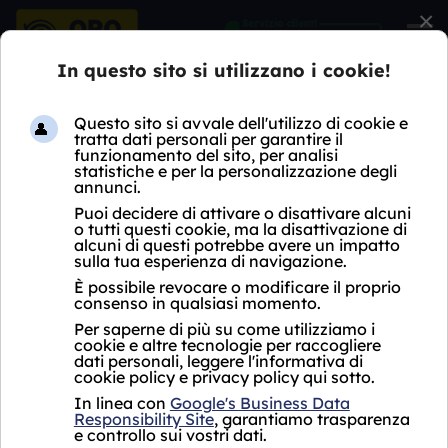
×
HOME
COMPRO OROLOGI
LOMBARDIA
MI
GESSATE
COMPRO OROLOGI
GESSATE
Oro Express non ha ancora aperto un negozio
Compro Orologi Gessate.
Per i servizi proposti, si fa riferimento al punto
vendita più vicino che si trova a
Sesto San
Giovanni in via Monte Grappa 238, vicino a
Gessate.