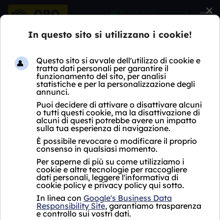
×
HOME
COMPRO OROLOGI
LOMBARDIA
MB
CORNATE D'ADDA
COMPRO OROLOGI
CORNATE D'ADDA
Oro Express non ha ancora aperto un negozio
Compro Orologi Cornate d'Adda.
Per i servizi proposti, si fa riferimento al punto
vendita più vicino che si trova a
Biassono in
Via Cesana e Villa 104, vicino a Cornate
d'Adda
.