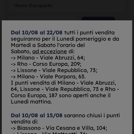
SELEZIONA
Dal 10/08 al 22/08
tutti i punti vendita
seguiranno per il Lunedì pomeriggio e da
SELEZIONA
Martedì a Sabato l'orario del
Sabato,
ad eccezione
di:
-> Milano - Viale Abruzzi, 64;
SELEZIONA
-> Rho - Corso Europa, 209;
-> Lissone - Viale Repubblica, 73;
-> Milano - Viale Porpora, 63.
*Garanzia Originale
I punti vendita di
Milano - Viale Abruzzi,
64, Lissone - Viale Repubblica, 73 e Rho -
Scatola Originale
Corso Europa, 187 sono aperti anche il
Lunedì mattina.
Do il mio consenso per essere contattato via Email
Nego il mio consenso per essere contattato via Email
Dal 10/08 al 15/08
saranno chiusi i punti
Do il mio consenso per essere contattato via
vendita di:
SMS/Telefono
-> Biassono - Via Cesana e Villa, 104;
Nego il mio consenso per essere contattato via