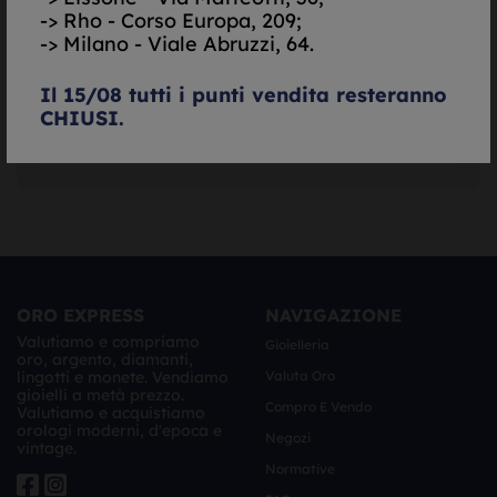
-> Rho - Corso Europa, 209;
-> Milano - Viale Abruzzi, 64.
Il 15/08 tutti i punti vendita resteranno
CHIUSI.
ORO EXPRESS
NAVIGAZIONE
Valutiamo e compriamo
Gioielleria
oro, argento, diamanti,
lingotti e monete. Vendiamo
Valuta Oro
gioielli a metà prezzo.
Compro E Vendo
Valutiamo e acquistiamo
orologi moderni, d'epoca e
Negozi
vintage.
Normative