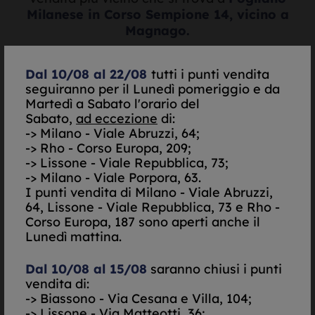
Milanese in Corso Sempione 14, vicino a
Magnago.
Dal 10/08 al 22/08
tutti i punti vendita
seguiranno per il Lunedì pomeriggio e da
Valutazione oro e
Martedì a Sabato l'orario del
Sabato,
ad eccezione
di:
argento in tempo reale
-> Milano - Viale Abruzzi, 64;
-> Rho - Corso Europa, 209;
-> Lissone - Viale Repubblica, 73;
-> Milano - Viale Porpora, 63.
I punti vendita di
Milano - Viale Abruzzi,
64, Lissone - Viale Repubblica, 73 e Rho -
Corso Europa, 187 sono aperti anche il
Lunedì mattina.
Quotazione:
Dal 10/08 al 15/08
saranno chiusi i punti
vendita di:
--,
--
-> Biassono - Via Cesana e Villa, 104;
€/gr.
-> Lissone - Via Matteotti, 36;