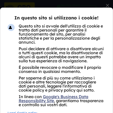
×
HOME
COMPRO ORO
LOMBARDIA
MI
MAGNAGO
COMPRO ORO MAGNAGO
Acquistiamo il tuo
Acquistiamo il tuo
oro puro
a partire
oro usato
a partire
da
da
113
,
53
76
,
65