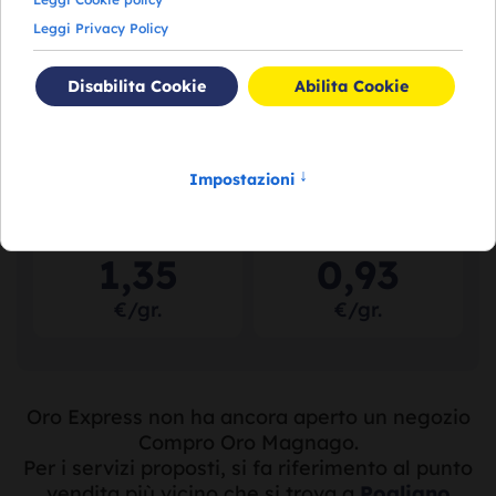
€/gr.
€/gr.
Acquistiamo il tuo
Acquistiamo il tuo
argento puro
a
argento usato
a
partire da
partire da
1
,
35
0
,
93
€/gr.
€/gr.
Oro Express non ha ancora aperto un negozio
Compro Oro Magnago.
Per i servizi proposti, si fa riferimento al punto
vendita più vicino che si trova a
Pogliano