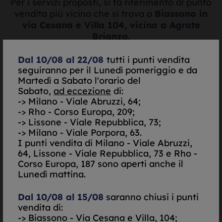
Per i servizi proposti, si fa riferimento al punto
vendita più vicino che si trova a
Biassono in
via Cesana e Villa 104, vicino a Agrate
Brianza.
Dal 10/08 al 22/08
tutti i punti vendita
seguiranno per il Lunedì pomeriggio e da
Martedì a Sabato l'orario del
Valutazione oro e
Sabato,
ad eccezione
di:
argento in tempo reale
-> Milano - Viale Abruzzi, 64;
-> Rho - Corso Europa, 209;
-> Lissone - Viale Repubblica, 73;
-> Milano - Viale Porpora, 63.
I punti vendita di
Milano - Viale Abruzzi,
64, Lissone - Viale Repubblica, 73 e Rho -
Corso Europa, 187 sono aperti anche il
Lunedì mattina.
Quotazione:
Dal 10/08 al 15/08
saranno chiusi i punti
vendita di:
-> Biassono - Via Cesana e Villa, 104;