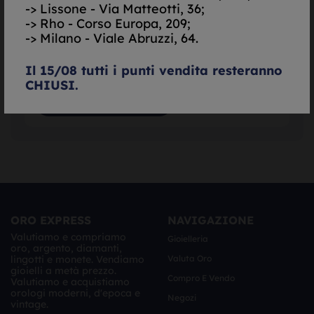
--,
--
€/gr.
-> Lissone - Via Matteotti, 36;
-> Rho - Corso Europa, 209;
-> Milano - Viale Abruzzi, 64.
Il 15/08 tutti i punti vendita resteranno
CHIUSI.
ORO EXPRESS
NAVIGAZIONE
Valutiamo e compriamo
Gioielleria
oro, argento, diamanti,
lingotti e monete. Vendiamo
Valuta Oro
gioielli a metà prezzo.
Compro E Vendo
Valutiamo e acquistiamo
orologi moderni, d'epoca e
Negozi
vintage.