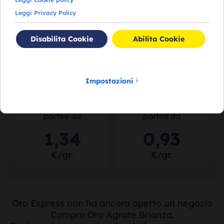
112
,
26
75
,
94
€/gr.
€/gr.
Acquistiamo il tuo
Acquistiamo il tuo
argento puro
a
argento usato
a
partire da
partire da
1
,
34
0
,
93
€/gr.
€/gr.
Oro Express non ha ancora aperto un negozio
Compro Oro Agrate Brianza.