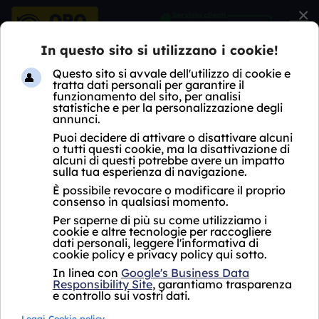
×
HOME
COMPRO ORO
LOMBARDIA
MB
AGRATE BRIANZA
COMPRO ORO AGRATE
BRIANZA
Acquistiamo il tuo
Acquistiamo il tuo
oro puro
a partire
oro usato
a partire
da
da