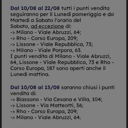
TUOI DIAMANTI
Dal 10/08 al 22/08
tutti i punti vendita
seguiranno per il Lunedì pomeriggio e da
Martedì a Sabato l'orario del
Sabato,
ad eccezione
di:
-> Milano - Viale Abruzzi, 64;
-> Rho - Corso Europa, 209;
-> Lissone - Viale Repubblica, 73;
-> Milano - Viale Porpora, 63.
I punti vendita di
Milano - Viale Abruzzi,
64, Lissone - Viale Repubblica, 73 e Rho -
Corso Europa, 187 sono aperti anche il
Lunedì mattina.
Dal 10/08 al 15/08
saranno chiusi i punti
vendita di:
-> Biassono - Via Cesana e Villa, 104;
Possiedi un Certificato?
(*)
-> Lissone - Via Matteotti, 36;
Si
-> Rho - Corso Europa, 209;
No
-> Milano - Viale Abruzzi, 64.
SELEZIONA