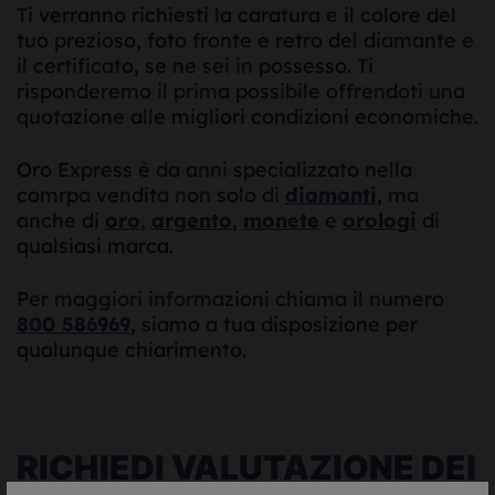
Ti verranno richiesti la caratura e il colore del
tuo prezioso, foto fronte e retro del diamante e
il certificato, se ne sei in possesso. Ti
risponderemo il prima possibile offrendoti una
quotazione alle migliori condizioni economiche.
Oro Express è da anni specializzato nella
comrpa vendita non solo di
diamanti
, ma
anche di
oro
,
argento
,
monete
e
orologi
di
qualsiasi marca.
Per maggiori informazioni chiama il numero
800 586969
, siamo a tua disposizione per
qualunque chiarimento.
RICHIEDI VALUTAZIONE DEI