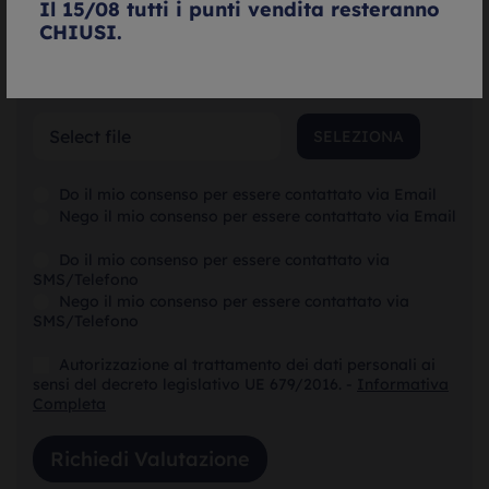
Il 15/08 tutti i punti vendita resteranno
CHIUSI.
SELEZIONA
SELEZIONA
Do il mio consenso per essere contattato via Email
Nego il mio consenso per essere contattato via Email
Do il mio consenso per essere contattato via
SMS/Telefono
Nego il mio consenso per essere contattato via
SMS/Telefono
Autorizzazione al trattamento dei dati personali ai
sensi del decreto legislativo UE 679/2016. -
Informativa
Completa
Richiedi Valutazione