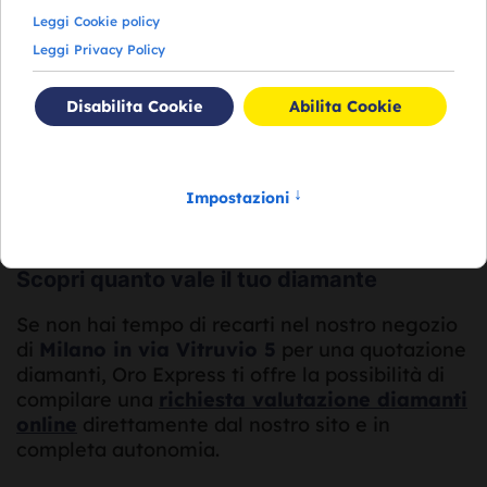
se non ne possiedi il certificato.
Il nostro personale esperto valuta i diamanti
tenendo conto della caratura, del colore, della
purezza e del taglio, offrendoti il miglior prezzo
sul mercato.
VALUTA OGGI I TUOI DIAMANTI!!!
Scopri quanto vale il tuo diamante
Se non hai tempo di recarti nel nostro negozio
di
Milano in via Vitruvio 5
per una quotazione
diamanti, Oro Express ti offre la possibilità di
compilare una
richiesta valutazione diamanti
online
direttamente dal nostro sito e in
completa autonomia.