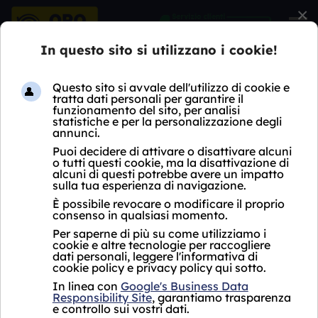
×
HOME
COMPRO DIAMANTI
LOMBARDIA
MI
STAZIONE CENTRALE MILANO
COMPRO DIAMANTI
STAZIONE CENTRALE
MILANO
Possiedi diamanti che non usi più? Non sai
come impegnarli?
Il
Compro Diamanti Stazione Centrale
Milano
ha la risposta alle tue domande. Ti
forniamo un aiuto per guadagnare denaro
contante dalla vendita dei tuoi preziosi, anche