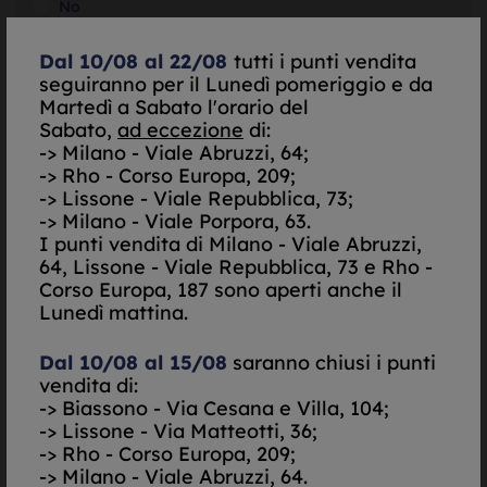
No
SELEZIONA
Dal 10/08 al 22/08
tutti i punti vendita
seguiranno per il Lunedì pomeriggio e da
Martedì a Sabato l'orario del
SELEZIONA
Sabato,
ad eccezione
di:
-> Milano - Viale Abruzzi, 64;
-> Rho - Corso Europa, 209;
-> Lissone - Viale Repubblica, 73;
SELEZIONA
-> Milano - Viale Porpora, 63.
I punti vendita di
Milano - Viale Abruzzi,
Do il mio consenso per essere contattato via Email
64, Lissone - Viale Repubblica, 73 e Rho -
Nego il mio consenso per essere contattato via Email
Corso Europa, 187 sono aperti anche il
Lunedì mattina.
Do il mio consenso per essere contattato via
SMS/Telefono
Dal 10/08 al 15/08
saranno chiusi i punti
Nego il mio consenso per essere contattato via
SMS/Telefono
vendita di:
-> Biassono - Via Cesana e Villa, 104;
Autorizzazione al trattamento dei dati personali ai
-> Lissone - Via Matteotti, 36;
sensi del decreto legislativo UE 679/2016. -
Informativa
-> Rho - Corso Europa, 209;
Completa
-> Milano - Viale Abruzzi, 64.