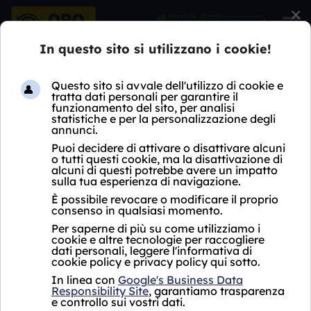
×
HOME
COMPRO DIAMANTI
LOMBARDIA
MI
SOLARO
COMPRO DIAMANTI
SOLARO
Oro Express non ha ancora aperto un negozio
Compro Diamanti Solaro.
Per i servizi proposti, si fa riferimento al punto
vendita più vicino che si trova a
Rho in Corso
Europa 209, vicino a Solaro.