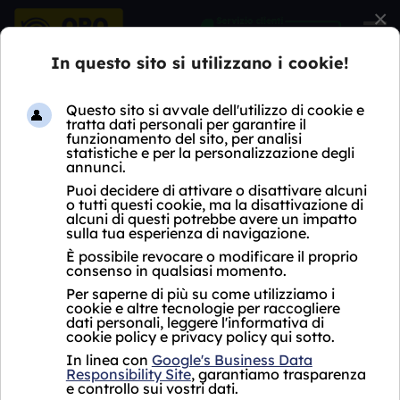
×
HOME
COMPRO DIAMANTI
LOMBARDIA
MI
ROBECCHETTO CON INDUNO
COMPRO DIAMANTI
ROBECCHETTO CON
INDUNO
Oro Express non ha ancora aperto un negozio
Compro Diamanti Robecchetto con Induno.
Per i servizi proposti, si fa riferimento al punto
vendita più vicino che si trova a
Pogliano
Milanese in Corso Sempione 14, vicino a
Robecchetto con Induno.