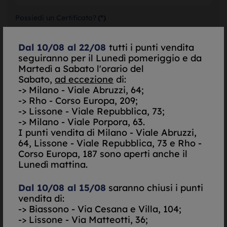
Possiedi un Certificato?
(*)
Si
No
Dal 10/08 al 22/08
tutti i punti vendita
seguiranno per il Lunedì pomeriggio e da
SELEZIONA
Martedì a Sabato l'orario del
Sabato,
ad eccezione
di:
-> Milano - Viale Abruzzi, 64;
SELEZIONA
-> Rho - Corso Europa, 209;
-> Lissone - Viale Repubblica, 73;
-> Milano - Viale Porpora, 63.
SELEZIONA
I punti vendita di
Milano - Viale Abruzzi,
64, Lissone - Viale Repubblica, 73 e Rho -
Corso Europa, 187 sono aperti anche il
Do il mio consenso per essere contattato via Email
Lunedì mattina.
Nego il mio consenso per essere contattato via Email
Do il mio consenso per essere contattato via
Dal 10/08 al 15/08
saranno chiusi i punti
SMS/Telefono
vendita di:
Nego il mio consenso per essere contattato via
-> Biassono - Via Cesana e Villa, 104;
SMS/Telefono
-> Lissone - Via Matteotti, 36;