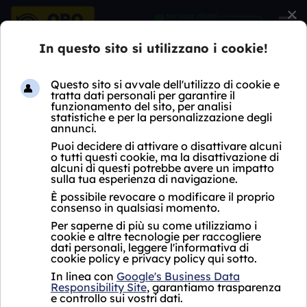
×
HOME
COMPRO DIAMANTI
LOMBARDIA
MI
GARBAGNATE MILANESE
COMPRO DIAMANTI
GARBAGNATE MILANESE
Oro Express non ha ancora aperto un negozio
Compro Diamanti Garbagnate Milanese.
Per i servizi proposti, si fa riferimento al punto
vendita più vicino che si trova a
Rho in Corso
Europa 209, vicino a Garbagnate Milanese.