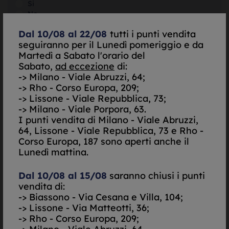
Si
No
Dal 10/08 al 22/08
tutti i punti vendita
SELEZIONA
seguiranno per il Lunedì pomeriggio e da
Martedì a Sabato l'orario del
Sabato,
ad eccezione
di:
SELEZIONA
-> Milano - Viale Abruzzi, 64;
-> Rho - Corso Europa, 209;
-> Lissone - Viale Repubblica, 73;
SELEZIONA
-> Milano - Viale Porpora, 63.
I punti vendita di
Milano - Viale Abruzzi,
64, Lissone - Viale Repubblica, 73 e Rho -
Do il mio consenso per essere contattato via Email
Corso Europa, 187 sono aperti anche il
Nego il mio consenso per essere contattato via Email
Lunedì mattina.
Do il mio consenso per essere contattato via
SMS/Telefono
Dal 10/08 al 15/08
saranno chiusi i punti
Nego il mio consenso per essere contattato via
vendita di:
SMS/Telefono
-> Biassono - Via Cesana e Villa, 104;
-> Lissone - Via Matteotti, 36;
Autorizzazione al trattamento dei dati personali ai
-> Rho - Corso Europa, 209;
sensi del decreto legislativo UE 679/2016. -
Informativa
Completa