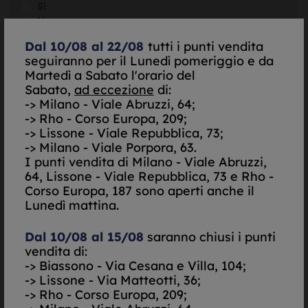
Si
No
Dal 10/08 al 22/08
tutti i punti vendita
SELEZIONA
seguiranno per il Lunedì pomeriggio e da
Martedì a Sabato l'orario del
Sabato,
ad eccezione
di:
SELEZIONA
-> Milano - Viale Abruzzi, 64;
-> Rho - Corso Europa, 209;
-> Lissone - Viale Repubblica, 73;
SELEZIONA
-> Milano - Viale Porpora, 63.
I punti vendita di
Milano - Viale Abruzzi,
64, Lissone - Viale Repubblica, 73 e Rho -
Do il mio consenso per essere contattato via Email
Corso Europa, 187 sono aperti anche il
Nego il mio consenso per essere contattato via Email
Lunedì mattina.
Do il mio consenso per essere contattato via
SMS/Telefono
Dal 10/08 al 15/08
saranno chiusi i punti
Nego il mio consenso per essere contattato via
vendita di:
SMS/Telefono
-> Biassono - Via Cesana e Villa, 104;
-> Lissone - Via Matteotti, 36;
Autorizzazione al trattamento dei dati personali ai
-> Rho - Corso Europa, 209;
sensi del decreto legislativo UE 679/2016. -
Informativa