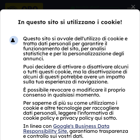
×
HOME
COMPRO DIAMANTI
LOMBARDIA
MI
CORMANO
COMPRO DIAMANTI
CORMANO
Oro Express non ha ancora aperto un negozio
Compro Diamanti Cormano.
Per i servizi proposti, si fa riferimento al punto
vendita più vicino che si trova a
Sesto San
Giovanni in via Monte Grappa 238, vicino a
Cormano.