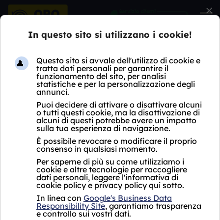
×
HOME
COMPRO DIAMANTI
LOMBARDIA
MI
COLTURANO
COMPRO DIAMANTI
COLTURANO
Oro Express non ha ancora aperto un negozio
Compro Diamanti Colturano.
Per i servizi proposti, si fa riferimento al punto
vendita più vicino che si trova a
Milano in
viale Abruzzi 16, vicino a Colturano.