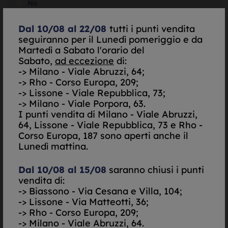
No
SELEZIONA
Dal 10/08 al 22/08
tutti i punti vendita
seguiranno per il Lunedì pomeriggio e da
Martedì a Sabato l'orario del
SELEZIONA
Sabato,
ad eccezione
di:
-> Milano - Viale Abruzzi, 64;
-> Rho - Corso Europa, 209;
-> Lissone - Viale Repubblica, 73;
SELEZIONA
-> Milano - Viale Porpora, 63.
I punti vendita di
Milano - Viale Abruzzi,
Do il mio consenso per essere contattato via Email
64, Lissone - Viale Repubblica, 73 e Rho -
Nego il mio consenso per essere contattato via Email
Corso Europa, 187 sono aperti anche il
Lunedì mattina.
Do il mio consenso per essere contattato via
SMS/Telefono
Dal 10/08 al 15/08
saranno chiusi i punti
Nego il mio consenso per essere contattato via
SMS/Telefono
vendita di:
-> Biassono - Via Cesana e Villa, 104;
Autorizzazione al trattamento dei dati personali ai
-> Lissone - Via Matteotti, 36;
sensi del decreto legislativo UE 679/2016. -
Informativa
-> Rho - Corso Europa, 209;
Completa
-> Milano - Viale Abruzzi, 64.