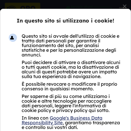
×
HOME
COMPRO DIAMANTI
LOMBARDIA
MB
ARCORE
COMPRO DIAMANTI
ARCORE
Oro Express non ha ancora aperto un negozio
Compro Diamanti Arcore.
Per i servizi proposti, si fa riferimento al punto
vendita più vicino che si trova a
Biassono in
via Cesana e Villa 104, vicino ad Arcore
.