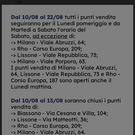
No
SELEZIONA
Dal 10/08 al 22/08
tutti i punti vendita
seguiranno per il Lunedì pomeriggio e da
Martedì a Sabato l'orario del
SELEZIONA
Sabato,
ad eccezione
di:
-> Milano - Viale Abruzzi, 64;
-> Rho - Corso Europa, 209;
-> Lissone - Viale Repubblica, 73;
SELEZIONA
-> Milano - Viale Porpora, 63.
I punti vendita di
Milano - Viale Abruzzi,
Do il mio consenso per essere contattato via Email
64, Lissone - Viale Repubblica, 73 e Rho -
Nego il mio consenso per essere contattato via Email
Corso Europa, 187 sono aperti anche il
Lunedì mattina.
Do il mio consenso per essere contattato via
SMS/Telefono
Dal 10/08 al 15/08
saranno chiusi i punti
Nego il mio consenso per essere contattato via
SMS/Telefono
vendita di:
-> Biassono - Via Cesana e Villa, 104;
Autorizzazione al trattamento dei dati personali ai
-> Lissone - Via Matteotti, 36;
sensi del decreto legislativo UE 679/2016. -
Informativa
-> Rho - Corso Europa, 209;
Completa
-> Milano - Viale Abruzzi, 64.