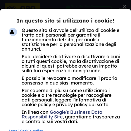
×
HOME
COMPRO ARGENTO
LOMBARDIA
MI
SOLARO
COMPRO ARGENTO
SOLARO
Acquistiamo il tuo
Acquistiamo il tuo
oro puro
a partire
oro usato
a partire
da
da