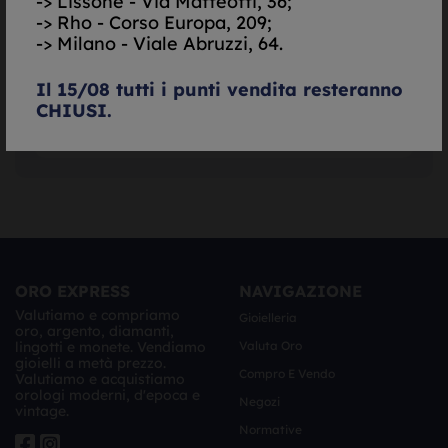
-> Lissone - Via Matteotti, 36;
-> Rho - Corso Europa, 209;
-> Milano - Viale Abruzzi, 64.
Il 15/08 tutti i punti vendita resteranno
CHIUSI.
ORO EXPRESS
NAVIGAZIONE
Valutiamo e compriamo
Gioielleria
oro, argento, diamanti,
lingotti e monete. Vendiamo
Valuta Oro
gioielli a metà prezzo.
Compro E Vendo
Valutiamo e acquistiamo
orologi moderni, d'epoca e
Negozi
vintage.
Normative