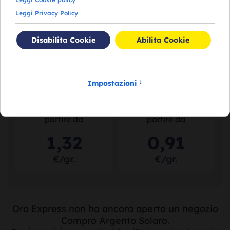
113
,
16
76
,
46
€/gr.
€/gr.
Acquistiamo il tuo
Acquistiamo il tuo
argento puro
a
argento usato
a
partire da
partire da
1
,
32
0
,
91
€/gr.
€/gr.
Oro Express non ha ancora aperto un negozio
Compro Argento Solaro.