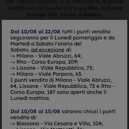
Per i servizi proposti, si fa riferimento al punto
vendita più vicino che si trova a
Rho in Corso
Europa 209, vicino a Solaro.
Dal 10/08 al 22/08
tutti i punti vendita
seguiranno per il Lunedì pomeriggio e da
Valutazione oro e
Martedì a Sabato l'orario del
Sabato,
ad eccezione
di:
argento in tempo reale
-> Milano - Viale Abruzzi, 64;
-> Rho - Corso Europa, 209;
-> Lissone - Viale Repubblica, 73;
-> Milano - Viale Porpora, 63.
I punti vendita di
Milano - Viale Abruzzi,
64, Lissone - Viale Repubblica, 73 e Rho -
Corso Europa, 187 sono aperti anche il
Lunedì mattina.
Quotazione:
Dal 10/08 al 15/08
saranno chiusi i punti
vendita di:
--,
--
-> Biassono - Via Cesana e Villa, 104;
€/gr.