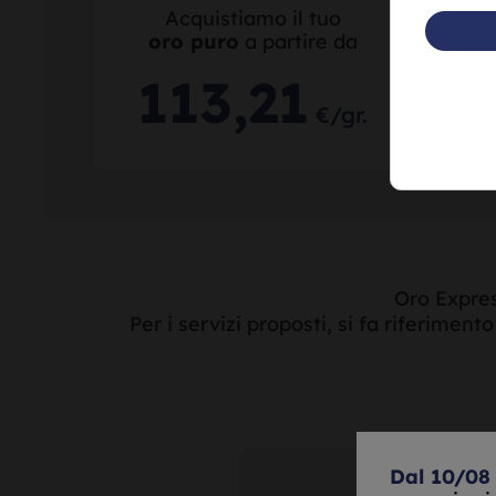
Acquistiamo il tuo
oro puro
a partire da
or
113
,
21
€/gr.
Oro Expres
Per i servizi proposti, si fa riferiment
Dal 10/08