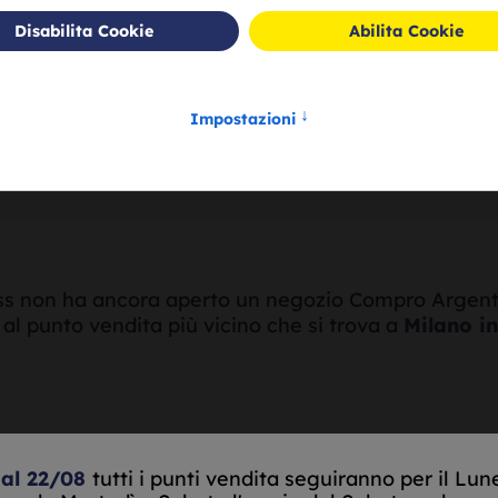
Acquistiamo il tuo
Acquistiamo il tu
o usato
a partire da
argento puro
a parti
76
,
72
1
,
33
€/gr.
€/gr
s non ha ancora aperto un negozio Compro Argento
o al punto vendita più vicino che si trova a
Milano in
 al 22/08
tutti i punti vendita seguiranno per il Lun