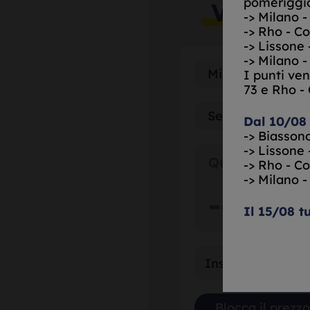
pomeriggio
Valutaz
-> Milano -
-> Rho - C
-> Lissone 
-> Milano -
I punti ven
73 e Rho -
Dal 10/08
-> Biassono
-> Lissone 
Quotazione:
-> Rho - C
-> Milano -
--,
--
€/gr.
Il 15/08 t