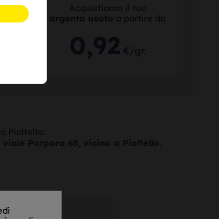
o
Acquistiamo il tuo
re da
argento usato
a partire da
0
,
92
.
€/gr.
 Pioltello.
 viale Porpora 63, vicino a Pioltello.
edì