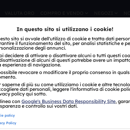
VALUTA ORO
COMPRO E VENDO
NEGOZI
N
PIOLTELLO
PRO ARGENTO PIOLT