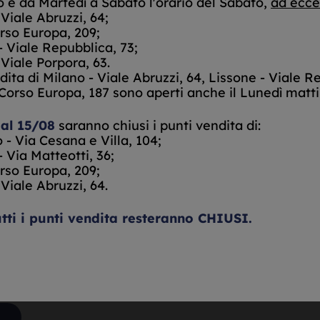
 e da Martedì a Sabato l'orario del Sabato,
ad ecce
ione oro e argento in tem
 Viale Abruzzi, 64;
orso Europa, 209;
- Viale Repubblica, 73;
 Viale Porpora, 63.
dita di
Milano - Viale Abruzzi, 64, Lissone - Viale R
 Corso Europa, 187 sono aperti anche il Lunedì matti
 al 15/08
saranno chiusi i punti vendita di:
 - Via Cesana e Villa, 104;
- Via Matteotti, 36;
orso Europa, 209;
 Viale Abruzzi, 64.
utti i punti vendita resteranno CHIUSI.