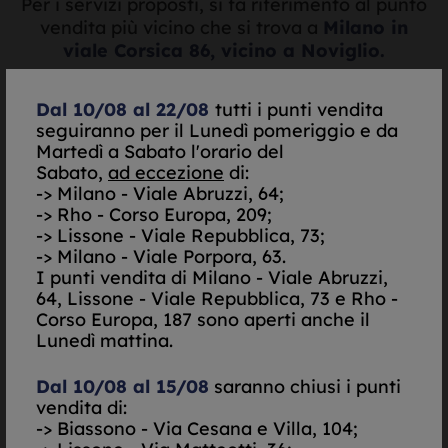
Per i servizi proposti, si fa riferimento al punto
vendita più vicino che si trova a
Milano in
viale Corsica 86, vicino a Noviglio.
Dal 10/08 al 22/08
tutti i punti vendita
seguiranno per il Lunedì pomeriggio e da
Valutazione oro e
Martedì a Sabato l'orario del
Sabato,
ad eccezione
di:
argento in tempo reale
-> Milano - Viale Abruzzi, 64;
-> Rho - Corso Europa, 209;
-> Lissone - Viale Repubblica, 73;
-> Milano - Viale Porpora, 63.
I punti vendita di
Milano - Viale Abruzzi,
64, Lissone - Viale Repubblica, 73 e Rho -
Corso Europa, 187 sono aperti anche il
Lunedì mattina.
Quotazione:
Dal 10/08 al 15/08
saranno chiusi i punti
vendita di:
--,
--
-> Biassono - Via Cesana e Villa, 104;
€/gr.