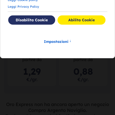
110
,
97
75
,
14
€/gr.
€/gr.
Acquistiamo il tuo
Acquistiamo il tuo
argento puro
a
argento usato
a
partire da
partire da
1
,
29
0
,
88
€/gr.
€/gr.
Oro Express non ha ancora aperto un negozio
Compro Argento Noviglio.