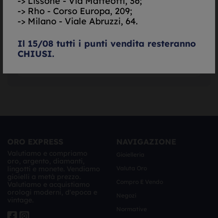
-> Lissone - Via Matteotti, 36;
-> Rho - Corso Europa, 209;
-> Milano - Viale Abruzzi, 64.
Il 15/08 tutti i punti vendita resteranno
CHIUSI.
ORO EXPRESS
NAVIGAZIONE
Valutiamo e compriamo
Gioielleria
oro, argento, diamanti,
lingotti e monete. Vendiamo
Valuta Oro
gioielli a metà prezzo.
Compro E Vendo
Valutiamo e acquistiamo
orologi moderni, d'epoca e
Negozi
vintage.
Normative