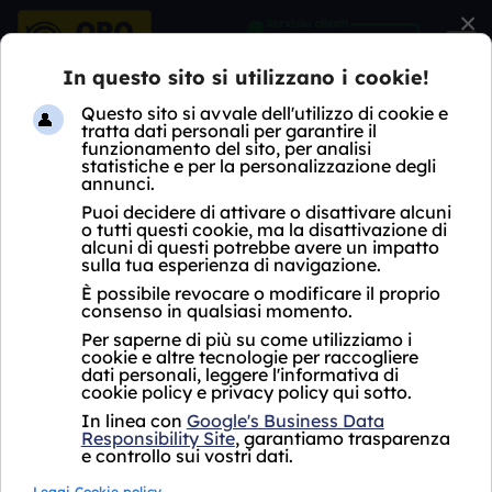
×
HOME
COMPRO ARGENTO
LOMBARDIA
MI
NOVIGLIO
COMPRO ARGENTO
NOVIGLIO
Acquistiamo il tuo
Acquistiamo il tuo
oro puro
a partire
oro usato
a partire
da
da