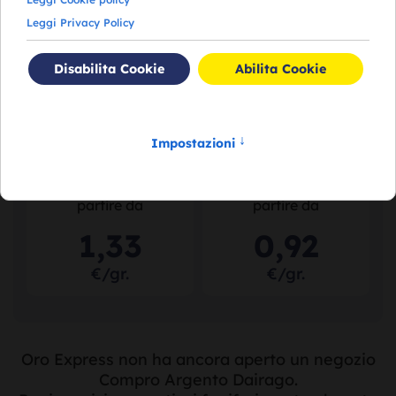
113
,
15
76
,
45
€/gr.
€/gr.
Acquistiamo il tuo
Acquistiamo il tuo
argento puro
a
argento usato
a
partire da
partire da
1
,
33
0
,
92
€/gr.
€/gr.
Oro Express non ha ancora aperto un negozio
Compro Argento Dairago.