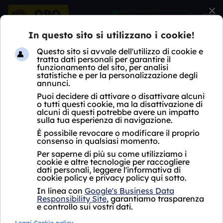
×
HOME
COMPRO ARGENTO
LOMBARDIA
MI
DAIRAGO
COMPRO ARGENTO
DAIRAGO
Acquistiamo il tuo
Acquistiamo il tuo
oro puro
a partire
oro usato
a partire
da
da