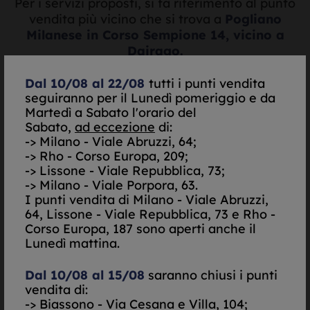
Per i servizi proposti, si fa riferimento al punto
vendita più vicino che si trova a
Pogliano
Milanese in Corso Sempione 14, vicino a
Dairago.
Dal 10/08 al 22/08
tutti i punti vendita
seguiranno per il Lunedì pomeriggio e da
Martedì a Sabato l'orario del
Valutazione oro e
Sabato,
ad eccezione
di:
argento in tempo reale
-> Milano - Viale Abruzzi, 64;
-> Rho - Corso Europa, 209;
-> Lissone - Viale Repubblica, 73;
-> Milano - Viale Porpora, 63.
I punti vendita di
Milano - Viale Abruzzi,
64, Lissone - Viale Repubblica, 73 e Rho -
Corso Europa, 187 sono aperti anche il
Lunedì mattina.
Quotazione:
Dal 10/08 al 15/08
saranno chiusi i punti
vendita di:
-> Biassono - Via Cesana e Villa, 104;