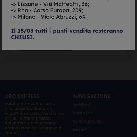
--,
--
€/gr.
-> Lissone - Via Matteotti, 36;
-> Rho - Corso Europa, 209;
-> Milano - Viale Abruzzi, 64.
Il 15/08 tutti i punti vendita resteranno
CHIUSI.
ORO EXPRESS
NAVIGAZIONE
Valutiamo e compriamo
Gioielleria
oro, argento, diamanti,
lingotti e monete. Vendiamo
Valuta Oro
gioielli a metà prezzo.
Compro E Vendo
Valutiamo e acquistiamo
orologi moderni, d'epoca e
Negozi
vintage.