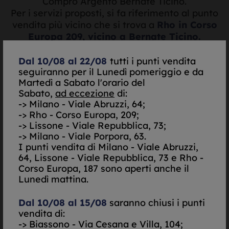
Compro Argento Bernate Ticino.
Per i servizi proposti, si fa riferimento al punto
vendita più vicino che si trova a
Rho in Corso
Europa 209, vicino a Bernate Ticino.
Dal 10/08 al 22/08
tutti i punti vendita
seguiranno per il Lunedì pomeriggio e da
Martedì a Sabato l'orario del
Valutazione oro e
Sabato,
ad eccezione
di:
argento in tempo reale
-> Milano - Viale Abruzzi, 64;
-> Rho - Corso Europa, 209;
-> Lissone - Viale Repubblica, 73;
-> Milano - Viale Porpora, 63.
I punti vendita di
Milano - Viale Abruzzi,
64, Lissone - Viale Repubblica, 73 e Rho -
Corso Europa, 187 sono aperti anche il
Lunedì mattina.
Quotazione:
Dal 10/08 al 15/08
saranno chiusi i punti
vendita di:
-> Biassono - Via Cesana e Villa, 104;