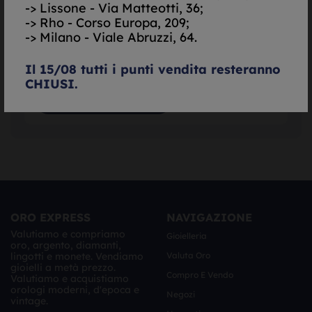
--,
--
€/gr.
-> Lissone - Via Matteotti, 36;
-> Rho - Corso Europa, 209;
-> Milano - Viale Abruzzi, 64.
Il 15/08 tutti i punti vendita resteranno
CHIUSI.
ORO EXPRESS
NAVIGAZIONE
Valutiamo e compriamo
Gioielleria
oro, argento, diamanti,
lingotti e monete. Vendiamo
Valuta Oro
gioielli a metà prezzo.
Compro E Vendo
Valutiamo e acquistiamo
orologi moderni, d'epoca e
Negozi
vintage.