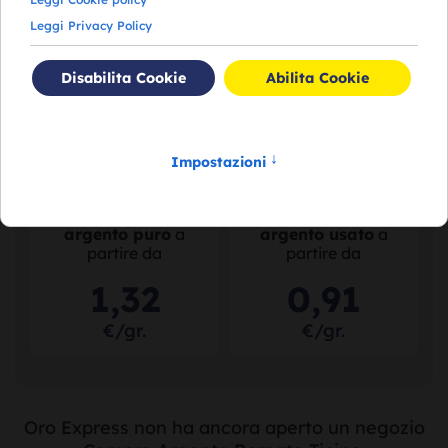
da
da
113
,
41
76
,
56
€/gr.
€/gr.
Acquistiamo il tuo
Acquistiamo il tuo
argento puro
a
argento usato
a
partire da
partire da
1
,
32
0
,
91
€/gr.
€/gr.
Oro Express non ha ancora aperto un negozio