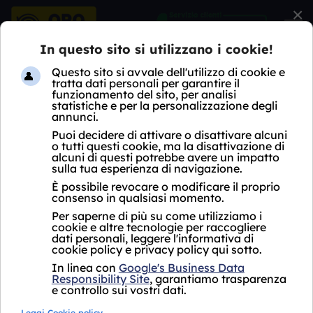
×
HOME
COMPRO ARGENTO
LOMBARDIA
MI
BERNATE TICINO
COMPRO ARGENTO
BERNATE TICINO
Acquistiamo il tuo
Acquistiamo il tuo
oro puro
a partire
oro usato
a partire