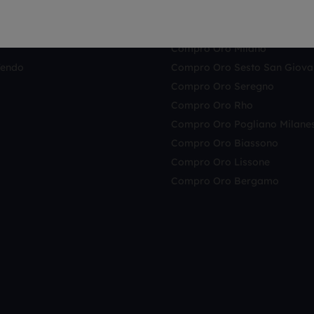
AZIONE
COMPRO E VENDO 
Compro Oro
Compro Oro Milano
Vendo
Compro Oro Sesto San Giova
Compro Oro Seregno
Compro Oro Rho
Compro Oro Pogliano Milane
Compro Oro Biassono
Compro Oro Lissone
Compro Oro Bergamo