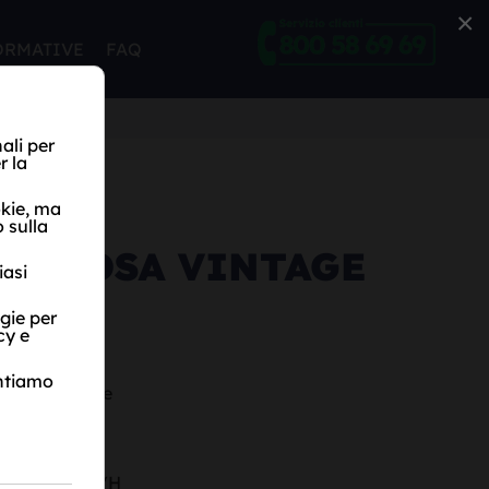
×
ORMATIVE
FAQ
RO ROSA VINTAGE
e con diamante
 SI colore G/H