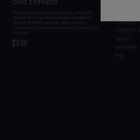
ORO EXPRESS
NAVIG
Valutiamo e compriamo oro, argento,
Gioielleria
diamanti, lingotti e monete. Vendiamo
Valuta Oro
gioielli a metà prezzo. Valutiamo e
acquistiamo orologi moderni, d'epoca e
Compro E 
vintage.
Negozi
Normative
FAQ