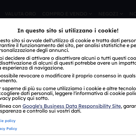
VALUTA ORO
COMPRO E VENDO
NEGOZI
N
OSA VINTAGE
ANELLO O
Cod.
3692
Anello in oro rosa vintag
Peso 4.77g
Misura 14
Diamante 1*0.19ct purezza