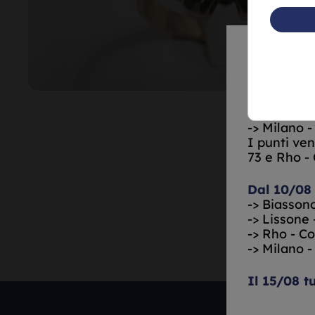
Dal 10/08
pomeriggio
-> Milano -
-> Rho - C
-> Lissone 
-> Milano -
I punti ven
73 e Rho -
Dal 10/08
-> Biassono
-> Lissone 
-> Rho - C
-> Milano -
Il 15/08 t