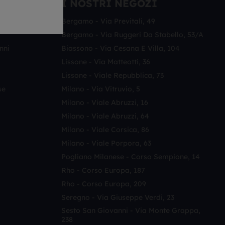
ORO
I NOSTRI NEGOZI
Bergamo - Via Previtali, 49
Bergamo - Via Ruggeri Da Stabello, 53/a
nni
Biassono - Via Cesana E Villa, 104
Lissone - Via Matteotti, 36
Lissone - Viale Repubblica, 73
se
Milano - Via Vitruvio, 5
Milano - Viale Abruzzi, 16
Milano - Viale Abruzzi, 64
Milano - Viale Corsica, 86
Milano - Viale Porpora, 63
Pogliano Milanese - Corso Sempione, 14
Rho - Corso Europa, 187
Rho - Corso Europa, 209
Seregno - Via Giuseppe Verdi, 23
Sesto San Giovanni - Via Monte Grappa,
238